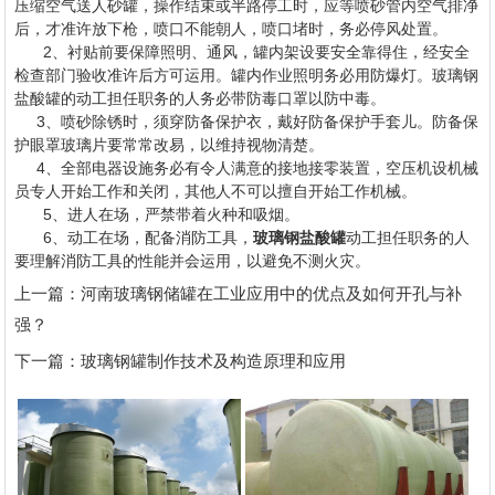
压缩空气送人砂罐，操作结束或半路停工时，应等喷砂管内空气排净
后，才准许放下枪，喷口不能朝人，喷口堵时，务必停风处置。
2、衬贴前要保障照明、通风，罐内架设要安全靠得住，经安全
检查部门验收准许后方可运用。罐内作业照明务必用防爆灯。玻璃钢
盐酸罐的动工担任职务的人务必带防毒口罩以防中毒。
3、喷砂除锈时，须穿防备保护衣，戴好防备保护手套儿。防备保
护眼罩玻璃片要常常改易，以维持视物清楚。
4、全部电器设施务必有令人满意的接地接零装置，空压机设机械
员专人开始工作和关闭，其他人不可以擅自开始工作机械。
5、进人在场，严禁带着火种和吸烟。
6、动工在场，配备消防工具，
玻璃钢盐酸罐
动工担任职务的人
要理解消防工具的性能并会运用，以避免不测火灾。
上一篇：
河南玻璃钢储罐在工业应用中的优点及如何开孔与补
强？
下一篇：
玻璃钢罐制作技术及构造原理和应用