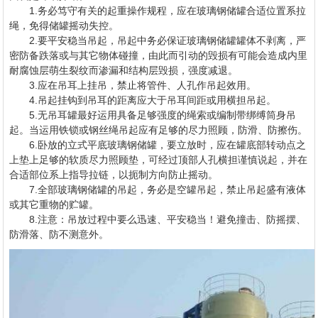
1.务必笃守有关的起重操作规程，应在玻璃钢储罐合适位置系拉
绳，免得储罐摇动失控。
2.要平安稳当吊起，吊起中务必保证玻璃钢储罐罐体不剥离，严
密防备跌落或与其它物体碰撞，由此而引动的毁损有可能会造成内里
耐腐蚀层萌生裂纹而渗漏和结构层毁损，强度减退。
3.应在吊耳上挂吊，禁止将管件、人孔作吊起效用。
4.吊起挂钩到吊耳的距离应大于吊耳间距或用横担吊起。
5.无吊耳罐最好运用具备足够强度的绳索或编制带绑缚筒身吊
起。当运用铁锁或钢丝绳吊起应有足够的尽力照顾，防滑、防擦伤。
6.卧放的立式平底玻璃钢储罐，要立放时，应在罐底部转动点之
上垫上足够的软质尽力照顾垫，可经过顶部人孔横担谨慎说起，并在
合适部位系上指导拉链，以扼制方向防止摇动。
7.全部玻璃钢储罐的吊起，务必是空罐吊起，禁止吊起盛有液体
或其它重物的贮罐。
8.注意：吊放过程中要么迅速、平安稳当！避免撞击、防摇摆、
防滑落、防不测意外。