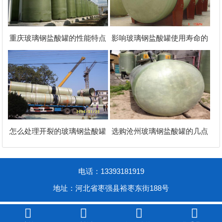
重庆玻璃钢盐酸罐的性能特点
影响玻璃钢盐酸罐使用寿命的
怎么处理开裂的玻璃钢盐酸罐
选购沧州玻璃钢盐酸罐的几点
电话：13393181919
地址：河北省枣强县裕枣东街188号



