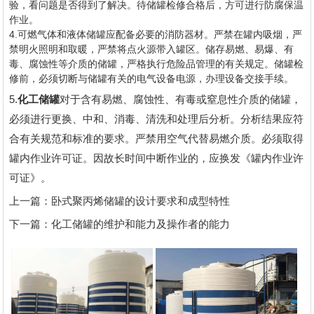
验，看问题是否得到了解决。待储罐检修合格后，方可进行防腐保温
作业。
4.可燃气体和液体储罐应配备必要的消防器材。严禁在罐内吸烟，严
禁明火照明和取暖，严禁将点火源带入罐区。储存易燃、易爆、有
毒、腐蚀性等介质的储罐，严格执行危险品管理的有关规定。储罐检
修前，必须切断与储罐有关的电气设备电源，办理设备交接手续。
5.
化工储罐
对于含有易燃、腐蚀性、有毒或窒息性介质的储罐，
必须进行更换、中和、消毒、清洗和处理后分析。分析结果应符
合有关规范和标准的要求。严禁用空气代替易燃介质。必须取得
罐内作业许可证。因故长时间中断作业的，应换发《罐内作业许
可证》。
上一篇：
卧式聚丙烯储罐的设计要求和成型特性
下一篇：
化工储罐的维护和能力及操作者的能力