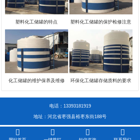
塑料化工储罐的特点
塑料化工储罐的保护检修注意
化工储罐的维护保养及维修
环保化工储罐存储质料的要求
电话：13393181919
地址：河北省枣强县裕枣东街188号




网站首页
一键拨打
短信咨询
联系我们