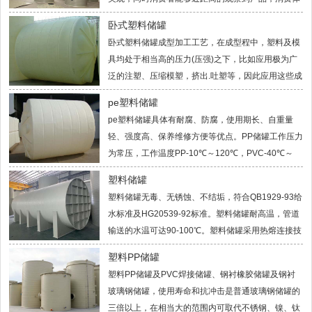
验更加的完美。可见塑料储罐在很大的程度上取代了
卧式塑料储罐
传统的储罐。
卧式塑料储罐成型加工工艺，在成型程中，塑料及模
具均处于相当高的压力(压强)之下，比如应用极为广
泛的注塑、压缩模塑，挤出.吐塑等，因此应用这些成
型工艺生产大型塑料制件时，不仅必须使用能够承受
pe塑料储罐
很大压力的模具，使模具变得笨重而复杂，而且塑料成型设备也必须设计、制造
pe塑料储罐具体有耐腐、防腐，使用期长、自重量
得十分牢固，机模的加工制造难度相应增大，成本增加。
轻、强度高、保养维修方便等优点。PP储罐工作压力
为常压，工作温度PP-10℃～120℃，PVC-40℃～
60℃。PP储罐具有整体一次成型无焊接缝、抗冲
塑料储罐
击、抗老化、重量轻、不渗漏、耐酸碱、寿命长、符合卫生标准等优点。
塑料储罐无毒、无锈蚀、不结垢，符合QB1929-93给
水标准及HG20539-92标准。塑料储罐耐高温，管道
输送的水温可达90-100℃。塑料储罐采用热熔连接技
术，管材及管件同质熔化为一体，没有可拆卸的卡套
塑料PP储罐
或压式接头，安全可靠、永不渗漏。
塑料PP储罐及PVC焊接储罐、钢衬橡胶储罐及钢衬
玻璃钢储罐，使用寿命和抗冲击是普通玻璃钢储罐的
三倍以上，在相当大的范围内可取代不锈钢、镍、钛