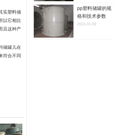
pp塑料储罐的规
其实塑料储
格和技术参数
所以它相比
2022-01-09
而且这种产
料储罐儿在
来符合不同