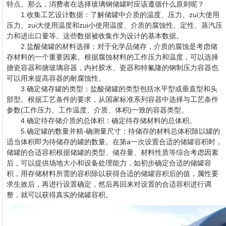
特点。那么，消费者在选择玻璃钢储罐时应该遵循什么原则呢？
1.收集工艺设计数据：了解储罐中介质的温度、压力、zui大使用
压力、zui大使用温度和zui小使用温度、介质的腐蚀性、定性、蒸汽压
力和进出口量等。这些数据被收集作为设计的基本数据。
2.盐酸储罐的材料选择：对于化学品储存，介质的腐蚀是考虑储
存材料的一个重要因素。根据腐蚀材料的工作压力和温度，可以选择
搪瓷容器和搪玻璃容器，内衬胶水、瓷器和特氟隆的钢制压力容器也
可以用来提高容器的耐腐蚀性。
3.确定储存罐的类型：盐酸储罐的类型包括水平型或垂直型和头
部型。根据工艺条件的要求，从国家标准系列容器中选择与工艺条件
参数(工作压力、工作温度、介质、体积)一致的容器类型。
4.确定待存储介质的总体积：确定待存储材料的总体积。
5.确定罐的数量并精-确测量尺寸：待储存的材料总体积除以罐的
适当体积即为待储存的罐的数量。在第a一次设置合适的储罐容积时，
储罐的合适容积根据储罐的类型、储存量、材料性质等综合考虑因素
后，可以提供场地大小和设备处理能力，如初步确定合适的储罐容
积，用存储材料所需的容积除以获得合适的储罐容积后的值，属性要
求生效后，再进行设置确定，然后再回来对设置的合适容积进行调
整，就可以获得真实的储罐容积。