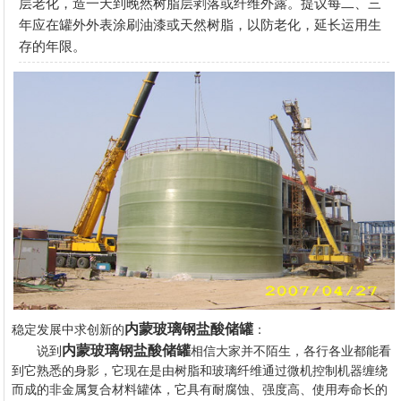
层老化，造一天到晚然树脂层剥落或纤维外露。提议每二、三
年应在罐外外表涂刷油漆或天然树脂，以防老化，延长运用生
存的年限。
内蒙玻璃钢盐酸储罐
稳定发展中求创新的
：
内蒙玻璃钢盐酸储罐
说到
相信大家并不陌生，各行各业都能看
到它熟悉的身影，它现在是由树脂和玻璃纤维通过微机控制机器缠绕
而成的非金属复合材料罐体，它具有耐腐蚀、强度高、使用寿命长的