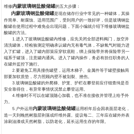
内蒙玻璃钢盐酸储罐
维修
的五大步骤：
内蒙玻璃钢盐酸储罐
是现在储存行业中常见的一种罐体，其操
作简单、耐腐蚀、适用范围广，受到用户的一致好评，但是玻璃钢盐
酸罐在使用过程中难免会出现问题，下面小编就介绍下维修玻璃钢盐
酸罐的方法。
1.进入了玻璃钢盐酸罐内维修，应先关闭全部进料阀门，放空并
清洗罐体，经检验测定明确承认罐内无有毒气体，不缺氧气时能力进
入了贮罐，进入了罐内部策应穿软底鞋，绑上保险带并将保险带另一
端系于罐顶，注意罐内通风。进入了罐内操作，务必有担任职务的人
在罐外监控下施行。
2.要避免工用具撞伤罐壁，运用木梯子、金属件等于罐壁接触局
部要加软质垫，尽力照顾内壁不被划裂、挫伤。
3.玻璃钢盐酸罐的外爬梯、护笼、护栏在攀登前应仔细查缉是否
安全靠得住，有异常事情状况禁止攀登运用。
4.维修时不可以在罐顶随心加载，也不准在接收并管理上给予外
力。
内蒙玻璃钢盐酸储罐
5.户外运用
运用积年后会因表面层老化，
造一天到晚然树脂层剥落或纤维外露。提议每二、三年应在罐外外表
涂刷油漆或天然树脂，以防老化，延长运用生存的年限。