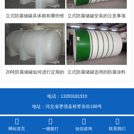
立式防腐储罐具体都有哪些维
立式防腐储罐安装的注意事项
20吨防腐储罐如何进行定期的
立式防腐储罐选用的防腐涂料
电话：13393181919
地址：河北省枣强县裕枣东街188号




网站首页
一键拨打
短信咨询
联系我们