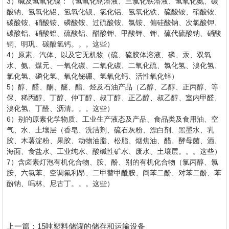
3）碱及氢氧化镍：（氢氧化钠溶液、三氯化铁溶液、氢氧化氨、碳
酸钠、氢氧化铝、氢氧化钡、氯化铝、氢氧化铁、硫酸铵、硝酸铵、
碳酸铵、硝酸铵、磷酸铵、过硫酸铵、氯铵、偏硅酸钠、次氯酸钾、
碳酸铝、硝酸铝、硫酸铝、醋酸钾、甲酸钾、钾、硫代硫酸钠、硝酸
铜、明巩、碳酸氢钙。。。这些）
4）原素、汽体、以及它无机物（硫、硫胶体溶液、磷、汞、双氧
水、氨、煤元、一氧化碳、二氧化碳、二氧化硫、氯化氢、溴化氢、
氯化氢、磷化氢、氧化铋硼、氢氧化钙、活性氧化锌）
5）醇、醛、酮、醚、酯、烃及石油产品（乙醇、乙醇、正丙醇、等
保、稀丙醇、丁醇、仲丁醇、叔丁醇、正乙醇、叔乙醇、室内甲醛、
溴化氢、丁醛、沥清。。。这些）
6）别的原素化学物质、工业生产液态及产品、食品类及食用油、空
气、水、土壤层（香皂、洗洁剂、硫石灰粉、漂白剂、黑墨水、乳
胶、木薯淀粉、果胶、动物油脂、松脂、烟焦油、醋、酵母菌、酒、
海面、食盐水、工业纯水、酸碱性矿水、废水、土壤层。。。这些）
7）含卤素灯泡有机化合物、胺、酚、别的有机化合物（氯丙醇、氯
胺、六氯苯、空调氟利昂、二甲替甲酰胺、间苯二酚、对苯二酚、苯
酚钠、吗林、尼古丁。。。这些）
上一篇：
15吨塑料储罐的储存和运输设备